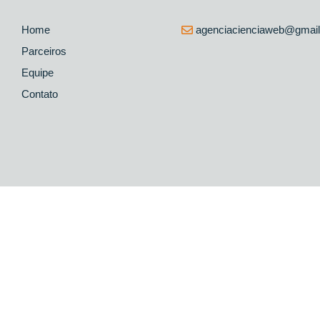
Home
agenciacienciaweb@gmai
Parceiros
Equipe
Contato