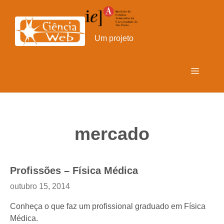
Pular
para
o
Um projeto
conteúdo
Menu
mercado
Profissões – Física Médica
outubro 15, 2014
Conheça o que faz um profissional graduado em Física
Médica.