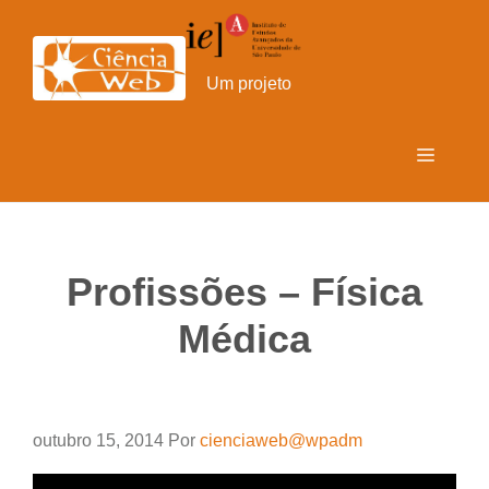
Pular
para
o
Um projeto
conteúdo
Menu
Profissões – Física
Médica
outubro 15, 2014
Por
cienciaweb@wpadm