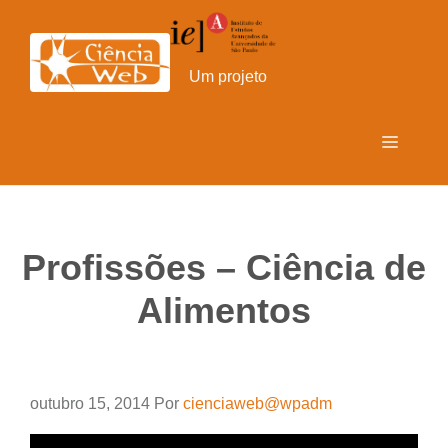
Pular
para
o
Um projeto
conteúdo
Menu
Profissões – Ciência de
Alimentos
outubro 15, 2014
Por
cienciaweb@wpadm