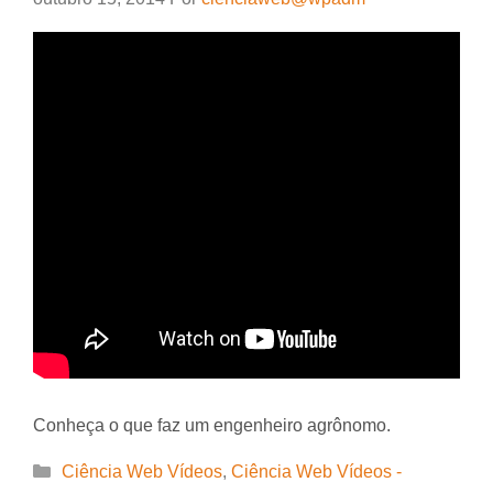
Conheça o que faz um engenheiro agrônomo.
Categorias
Ciência Web Vídeos
,
Ciência Web Vídeos -