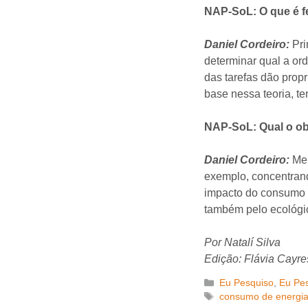
NAP-SoL: O que é f
Daniel Cordeiro:
Pri
determinar qual a or
das tarefas dão prop
base nessa teoria, t
NAP-SoL: Qual o ob
Daniel Cordeiro:
Meu
exemplo, concentran
impacto do consumo d
também pelo ecológi
Por Natalí Silva
Edição: Flávia Cayre
Categorias
Eu Pesquiso
,
Eu Pes
Tags
consumo de energi