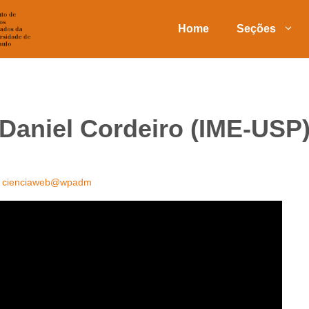
Home
Seções
Daniel Cordeiro (IME-USP
r
cienciaweb@wpadm