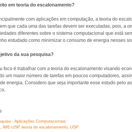
eito em teoria do escalonamento?
ncipalmente com aplicações em computação, a teoria do esca
dem que cada uma das tarefas devem ser executadas, pois, a 
riedades diferentes sobre o sistema computacional que está s
enho estudado como minimizar o consumo de energia nesses si
jetivo da sua pesquisa?
 foco é trabalhar com a teoria do escalonamento visando econ
do um maior número de tarefas em poucos computadores, assi
e energia. Considero que seja importante esse estudo pelo as
co.
s
quiso - Aplicações Computacionais
a
,
IME-USP
,
teoria do escalonamento
,
USP