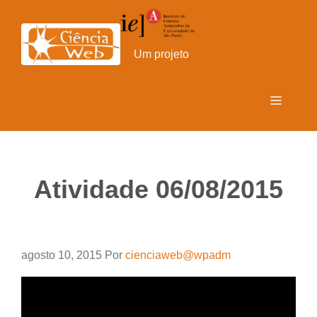
Pular
para
o
Um projeto
conteúdo
Menu
Atividade 06/08/2015
agosto 10, 2015
Por
cienciaweb@wpadm