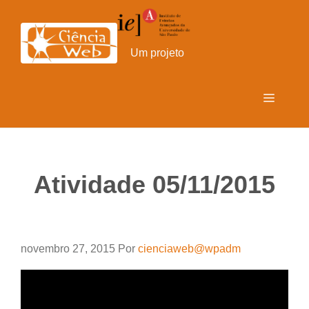
Pular
para
o
Um projeto
conteúdo
Menu
Atividade 05/11/2015
novembro 27, 2015
Por
cienciaweb@wpadm