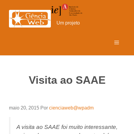
Pular
para
o
Um projeto
conteúdo
Menu
Visita ao SAAE
maio 20, 2015
Por
cienciaweb@wpadm
A visita ao SAAE foi muito interessante,