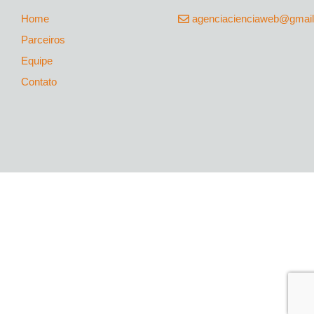
Home
agenciacienciaweb@gmai
Parceiros
Equipe
Contato