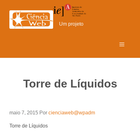
Pular
para
o
Um projeto
conteúdo
Menu
Torre de Líquidos
maio 7, 2015
Por
cienciaweb@wpadm
Torre de Líquidos