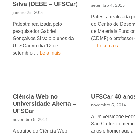
Silva (DEBE – UFSCar)
setembro 4, 2015
janeiro 25, 2016
Palestra realizada pe
Palestra realizada pelo
do Centro de Desen
pesquisador Gabriel
de Materiais Funcio
Gonçalves Silva a alunos da
(CDMF) e professor
UFSCar no dia 12 de
…
Leia mais
setembro …
Leia mais
Ciência Web no
UFSCar 40 ano
Universidade Aberta –
novembro 5, 2014
UFSCar
A Universidade Fede
novembro 5, 2014
São Carlos comemor
A equipe do Ciência Web
anos e homenageia o