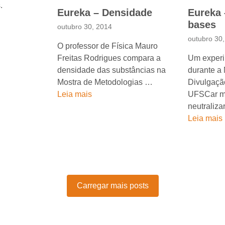
.
Eureka – Densidade
Eureka 
bases
outubro 30, 2014
outubro 30
O professor de Física Mauro
Freitas Rodrigues compara a
Um experi
densidade das substâncias na
durante a
Mostra de Metodologias …
Divulgação
Leia mais
UFSCar m
neutraliz
Leia mais
Carregar mais posts