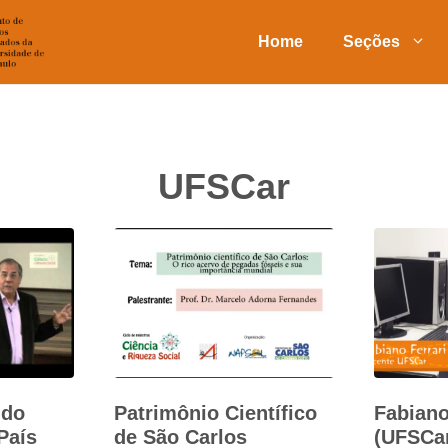
Home
Seções
UFSCar
ndo
Patrimônio Científico
Fabiano
País
de São Carlos
(UFSCa