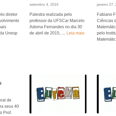
setembro 4, 2015
janeiro 27,
lo diretor
Palestra realizada pelo
Fabiano Fe
volvimento
professor da UFSCar Marcelo
Ciências 
nais
Adorna Fernandes no dia 30
Matemátic
 da Unesp
de abril de 2015, …
Leia mais
pelo Insti
Matemáti
s
ral de
a seus 40
 Prof.