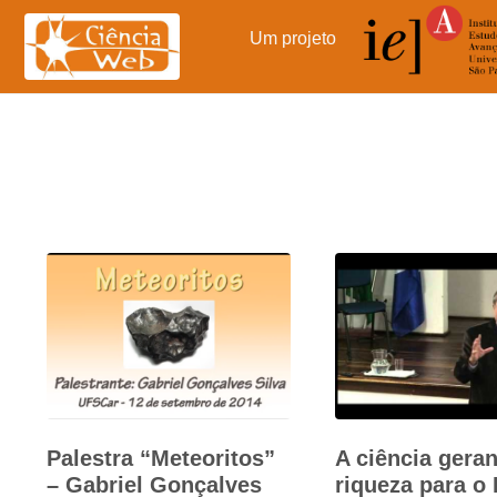
Pular
para
Um projeto
o
conteúdo
Palestra “Meteoritos”
A ciência gera
– Gabriel Gonçalves
riqueza para o 