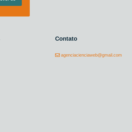
s
Contato
agenciacienciaweb@gmail.com