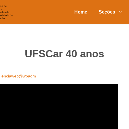
Home
Seções
UFSCar 40 anos
cienciaweb@wpadm