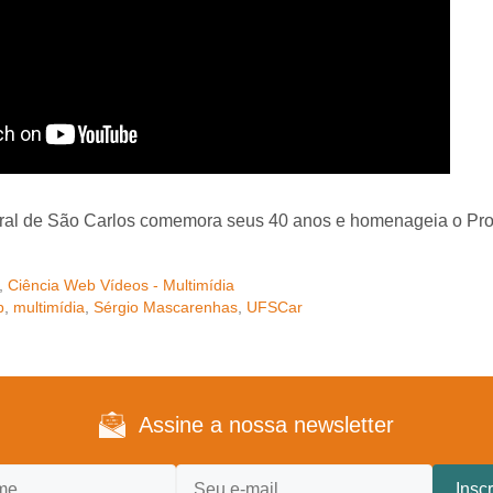
ral de São Carlos comemora seus 40 anos e homenageia o Prof
,
Ciência Web Vídeos - Multimídia
b
,
multimídia
,
Sérgio Mascarenhas
,
UFSCar
Assine a nossa newsletter