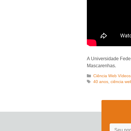
A Universidade Fede
Mascarenhas.
Categorias
Ciência Web Vídeos
Tags
40 anos
,
ciência we