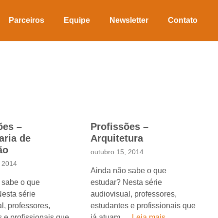
Parceiros
Equipe
Newsletter
Contato
ões –
Profissões –
ria de
Arquitetura
ão
outubro 15, 2014
, 2014
Ainda não sabe o que
 sabe o que
estudar? Nesta série
esta série
audiovisual, professores,
l, professores,
estudantes e profissionais que
 e profissionais que
já atuam …
Leia mais