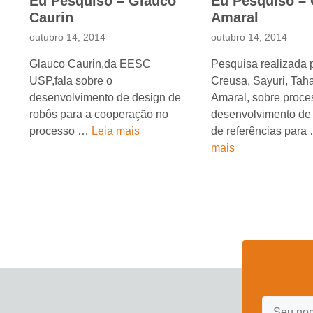
Eu Pesquiso – Glauco
Eu Pesquiso –
Caurin
Amaral
outubro 14, 2014
outubro 14, 2014
Glauco Caurin,da EESC
Pesquisa realizada 
USP,fala sobre o
Creusa, Sayuri, Taha
desenvolvimento de design de
Amaral, sobre proce
robôs para a cooperação no
desenvolvimento de
processo …
Leia mais
de referências para
mais