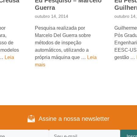
 Creusa
Eu Pesquiso – Marcelo
Eu Pesq
Guerra
Guilher
outubro 14, 2014
outubro 14
por
Pesquisa realizada por
Guilherme 
ra,
Marcelo Del Guerra sobre
Pós Grad
sso de
métodos de inspeção
Engenhari
 modelos
automáticos, utilizando a
EESC-USP
 …
Leia
própria máquina que …
Leia
gestão …
mais
Assine a nossa newsletter