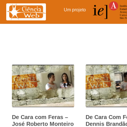
Pular
para
Um projeto
o
conteúdo
De Cara com Feras –
De Cara Com F
José Roberto Monteiro
Dennis Brandã