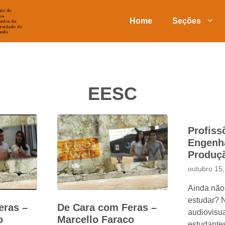
Home
Seções
EESC
Profiss
Engenha
Produç
outubro 15
Ainda não
estudar? N
eras –
De Cara com Feras –
audiovisua
o
Marcello Faraco
estudantes