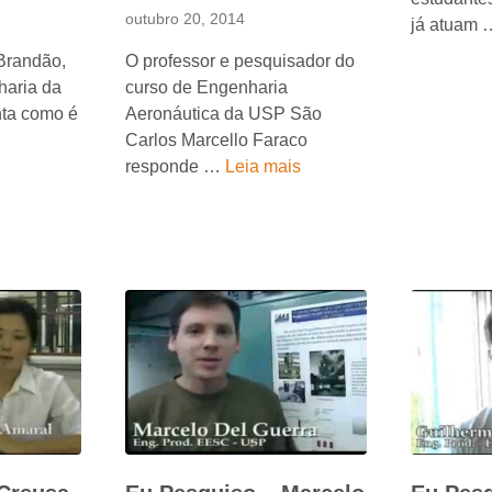
outubro 20, 2014
já atuam
Brandão,
O professor e pesquisador do
haria da
curso de Engenharia
ta como é
Aeronáutica da USP São
Carlos Marcello Faraco
responde …
Leia mais