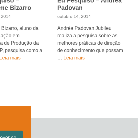
uiso –
Eu Pesquiso – Andréa
me Bizarro
Padovan
, 2014
outubro 14, 2014
Bizarro, aluno da
Andréa Padovan Jubileu
uação em
realiza a pesquisa sobre as
a de Produção da
melhores práticas de direção
, pesquisa como a
de conhecimento que possam
Leia mais
…
Leia mais