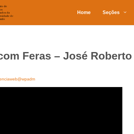
Home
Seções
com Feras – José Roberto
ienciaweb@wpadm