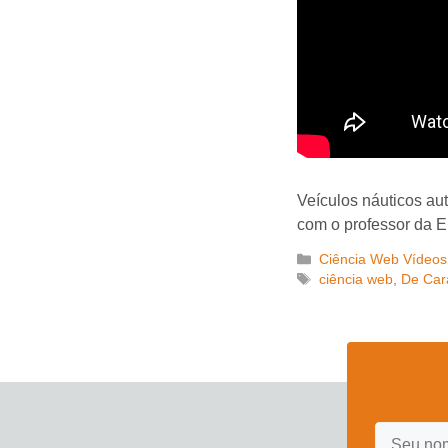
Veículos náuticos au
com o professor da 
Categorias
Ciência Web Vídeos
Tags
ciência web
,
De Car