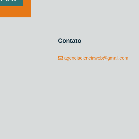
s
Contato
agenciacienciaweb@gmail.com