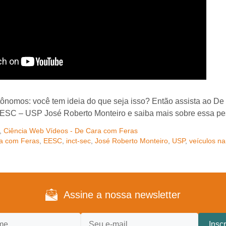
tônomos: você tem ideia do que seja isso? Então assista ao D
EESC – USP José Roberto Monteiro e saiba mais sobre essa pe
,
Ciência Web Vídeos - De Cara com Feras
a com Feras
,
EESC
,
inct-sec
,
José Roberto Monteiro
,
USP
,
veículos n
Assine a nossa newsletter