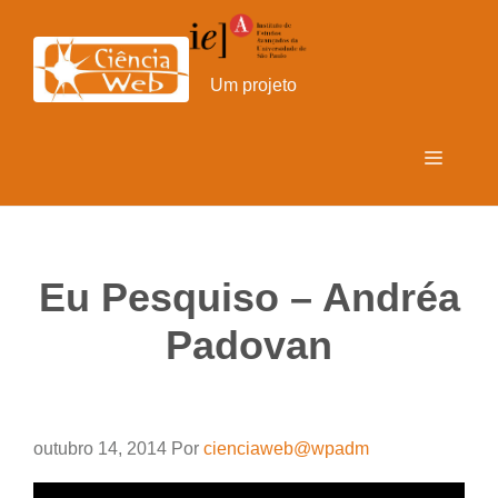
Pular
para
o
Um projeto
conteúdo
Menu
Eu Pesquiso – Andréa
Padovan
outubro 14, 2014
Por
cienciaweb@wpadm