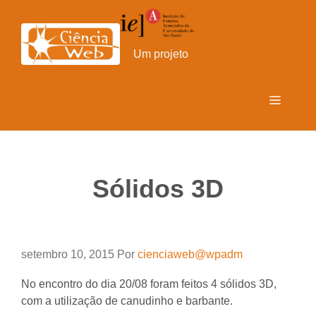
Pular
para
o
Um projeto
conteúdo
Menu
Sólidos 3D
setembro 10, 2015
Por
cienciaweb@wpadm
No encontro do dia 20/08 foram feitos 4 sólidos 3D,
com a utilização de canudinho e barbante.