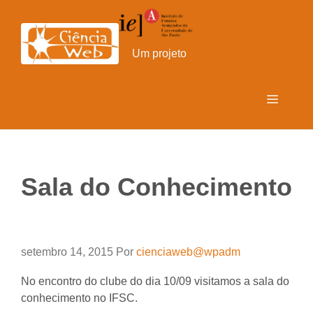
Pular
para
o
Um projeto
conteúdo
Menu
Sala do Conhecimento
setembro 14, 2015
Por
cienciaweb@wpadm
No encontro do clube do dia 10/09 visitamos a sala do
conhecimento no IFSC.