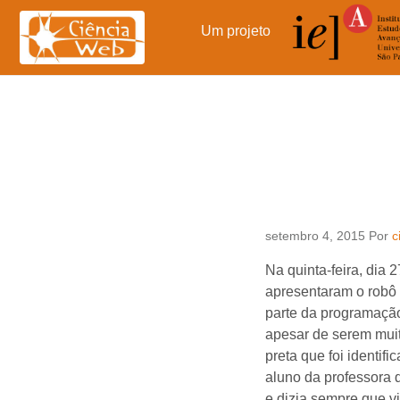
Pular
para
Um projeto
o
conteúdo
setembro 4, 2015
Por
c
Na quinta-feira, dia 
apresentaram o robô
parte da programaçã
apesar de serem mui
preta que foi identi
aluno da professora 
e dizia sempre que v