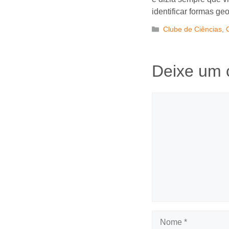
identificar formas ge
Categorias
Clube de Ciências
,
Deixe um 
Comentário
Nome