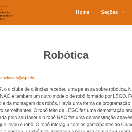
Home
Seções
Robótica
ienciaweb@wpadm
27, o o clube de ciências recebeu uma palestra sobre robótica. N
 NAO e também um outro modelo de robô formado por LEGO. Fo
o e da montagem dos robôs. Havia uma forma de programação 
to semelhantes. O robô feito de LEGO fez uma demostração an
ficada pelo seu laser e o robô NAO fez uma demonstração atravé
que levou o robô. O robô interagiu com os participantes do Cl
ia a pessoa. Também foi mostrada a pesquisa com o NAO para 