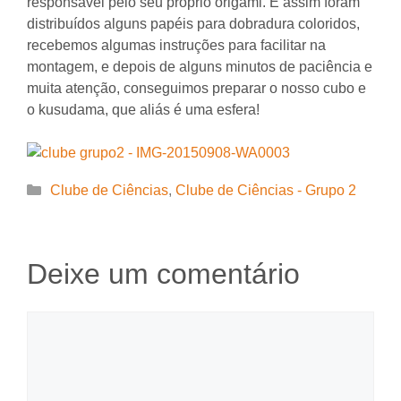
responsável pelo seu próprio origami. E assim foram
distribuídos alguns papéis para dobradura coloridos,
recebemos algumas instruções para facilitar na
montagem, e depois de alguns minutos de paciência e
muita atenção, conseguimos preparar o nosso cubo e
o kusudama, que aliás é uma esfera!
Categorias
Clube de Ciências
,
Clube de Ciências - Grupo 2
Deixe um comentário
Comentário