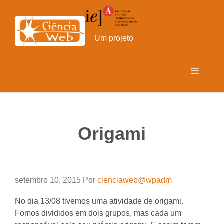
Pular
para
o
Um projeto
conteúdo
Menu
Origami
setembro 10, 2015
Por
cienciaweb@wpadm
No dia 13/08 tivemos uma atividade de origami.
Fomos divididos em dois grupos, mas cada um