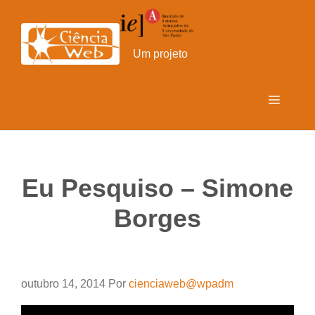
Pular
para
o
Um projeto
conteúdo
Menu
Eu Pesquiso – Simone
Borges
outubro 14, 2014
Por
cienciaweb@wpadm