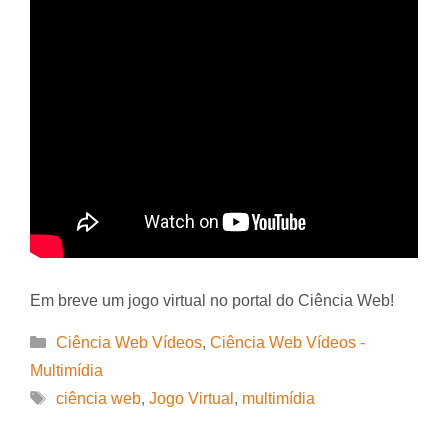
Em breve um jogo virtual no portal do Ciência Web!
Categorias
Ciência Web Vídeos
,
Ciência Web Vídeos -
Multimídia
Tags
ciência web
,
Jogo Virtual
,
multimídia