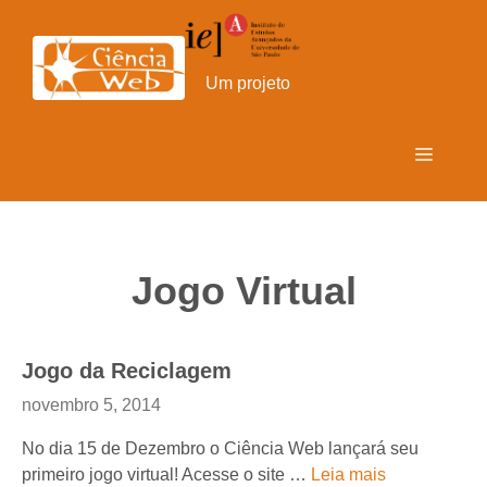
Pular
para
o
Um projeto
conteúdo
Menu
Jogo Virtual
Jogo da Reciclagem
novembro 5, 2014
No dia 15 de Dezembro o Ciência Web lançará seu
primeiro jogo virtual! Acesse o site …
Leia mais