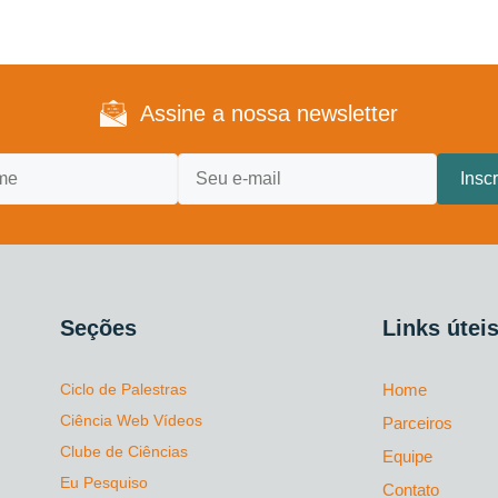
Assine a nossa newsletter
Seções
Links útei
Ciclo de Palestras
Home
Ciência Web Vídeos
Parceiros
Clube de Ciências
Equipe
Eu Pesquiso
Contato