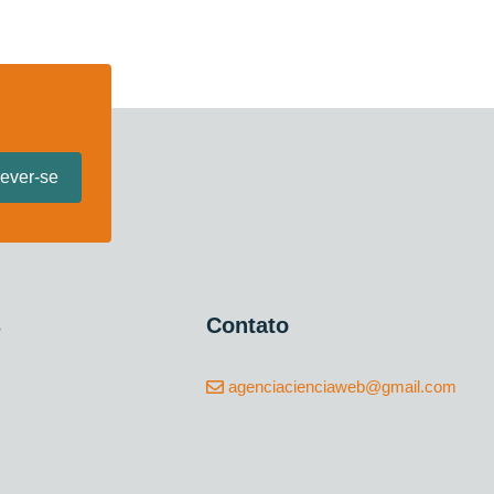
s
Contato
agenciacienciaweb@gmail.com