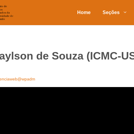
Home
Seções
aylson de Souza (ICMC-U
ienciaweb@wpadm