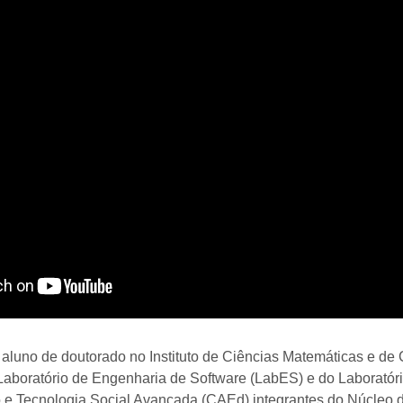
 aluno de doutorado no Instituto de Ciências Matemáticas e d
aboratório de Engenharia de Software (LabES) e do Laborató
 e Tecnologia Social Avançada (CAEd) integrantes do Núcleo 