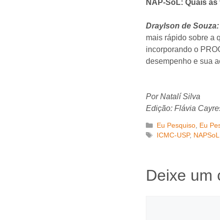
NAP-SoL: Quais a
Draylson de Souza:
mais rápido sobre a 
incorporando o PROG
desempenho e sua ac
Por Natalí Silva
Edição: Flávia Cayre
Categorias
Eu Pesquiso
,
Eu Pes
Tags
ICMC-USP
,
NAPSoL
Deixe um 
Comentário