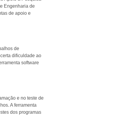
 e Engenharia de
ntas de apoio e
balhos de
erta dificuldade ao
rramenta software
amação e no teste de
lhos. A ferramenta
estes dos programas