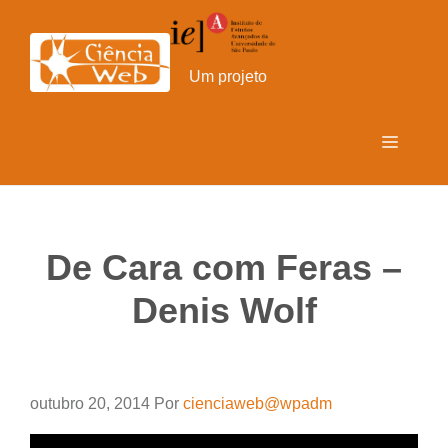
Pular
para
o
Um projeto
conteúdo
Menu
De Cara com Feras –
Denis Wolf
outubro 20, 2014
Por
cienciaweb@wpadm