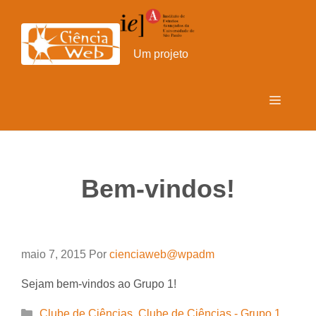
Pular
para
o
Um projeto
conteúdo
Menu
Bem-vindos!
maio 7, 2015
Por
cienciaweb@wpadm
Sejam bem-vindos ao Grupo 1!
Categorias
Clube de Ciências
,
Clube de Ciências - Grupo 1