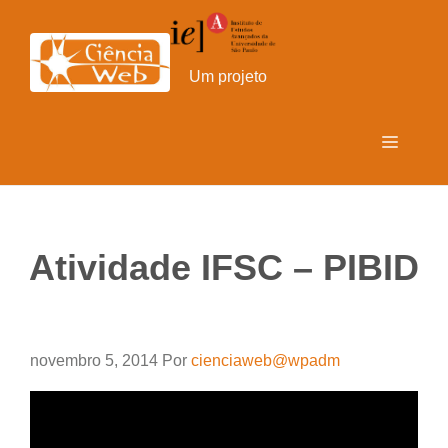
Pular
para
o
Um projeto
conteúdo
Menu
Atividade IFSC – PIBID
novembro 5, 2014
Por
cienciaweb@wpadm