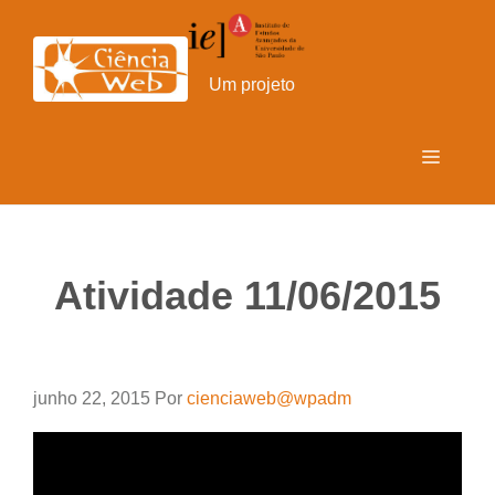
Pular
para
o
Um projeto
conteúdo
Menu
Atividade 11/06/2015
junho 22, 2015
Por
cienciaweb@wpadm