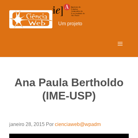
Pular
para
o
Um projeto
conteúdo
Menu
Ana Paula Bertholdo
(IME-USP)
janeiro 28, 2015
Por
cienciaweb@wpadm