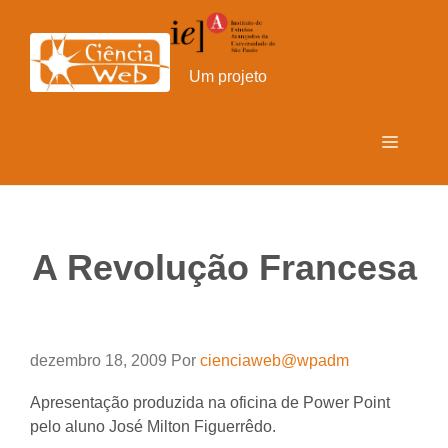
Pular
para
o
Um projeto
conteúdo
Menu
A Revolução Francesa
dezembro 18, 2009
Por
cienciaweb@wpadm
Apresentação produzida na oficina de Power Point
pelo aluno José Milton Figuerrêdo.