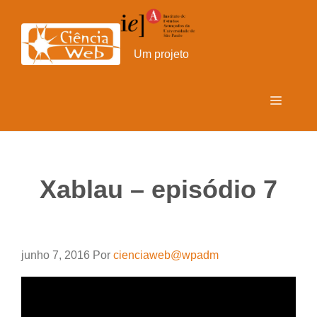
Pular
para
o
Um projeto
conteúdo
Menu
Xablau – episódio 7
junho 7, 2016
Por
cienciaweb@wpadm