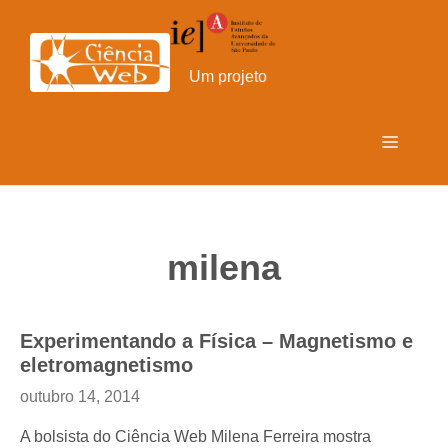
Pular
para
o
Um projeto
conteúdo
Menu
milena
Experimentando a Física – Magnetismo e
eletromagnetismo
outubro 14, 2014
A bolsista do Ciência Web Milena Ferreira mostra