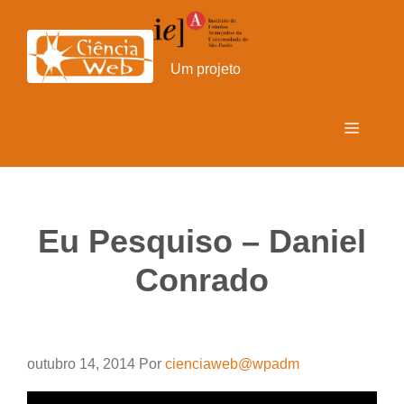
Pular
para
o
Um projeto
conteúdo
Menu
Eu Pesquiso – Daniel
Conrado
outubro 14, 2014
Por
cienciaweb@wpadm