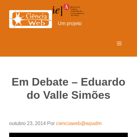
Pular
para
o
Um projeto
conteúdo
Menu
Em Debate – Eduardo
do Valle Simões
outubro 23, 2014
Por
cienciaweb@wpadm