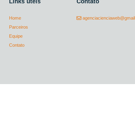
Links úteis
Contato
Home
agenciacienciaweb@gmai
Parceiros
Equipe
Contato