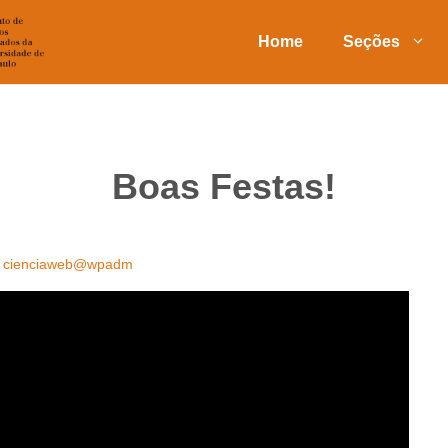
Home
Seções
Boas Festas!
r
cienciaweb@wpadm