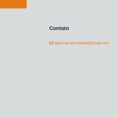
s
Contato
agenciacienciaweb@gmail.com