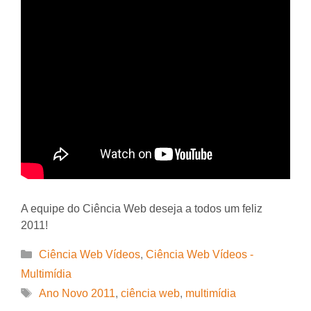
A equipe do Ciência Web deseja a todos um feliz
2011!
Categorias
Ciência Web Vídeos
,
Ciência Web Vídeos -
Multimídia
Tags
Ano Novo 2011
,
ciência web
,
multimídia