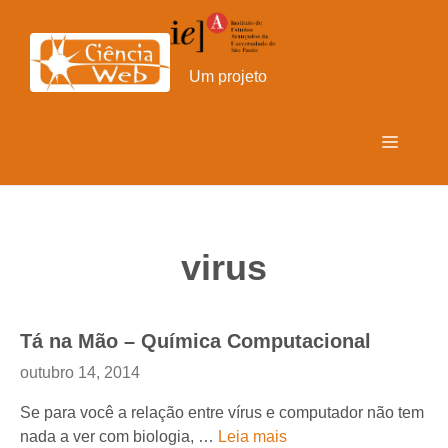
Pular
para
o
Um projeto
conteúdo
Menu
virus
Tá na Mão – Química Computacional
outubro 14, 2014
Se para você a relação entre vírus e computador não tem
nada a ver com biologia, …
Leia mais