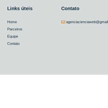
Links úteis
Contato
Home
agenciacienciaweb@gmai
Parceiros
Equipe
Contato