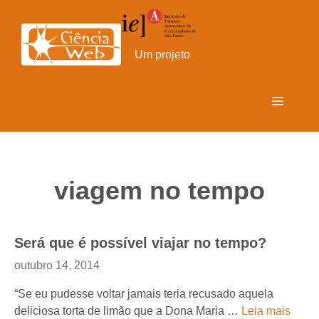
Pular
para
o
Um projeto
conteúdo
Menu
viagem no tempo
Será que é possível viajar no tempo?
outubro 14, 2014
“Se eu pudesse voltar jamais teria recusado aquela
deliciosa torta de limão que a Dona Maria …
Leia mais