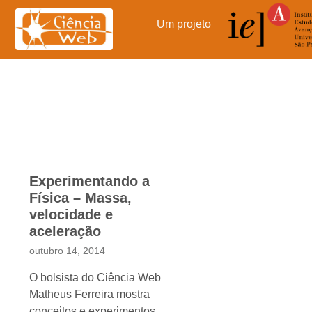
Pular
para
Um projeto
o
conteúdo
Experimentando a
Física – Massa,
velocidade e
aceleração
outubro 14, 2014
O bolsista do Ciência Web
Matheus Ferreira mostra
conceitos e experimentos