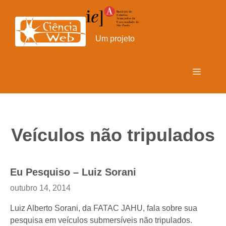
Pular
para
o
Um projeto
conteúdo
Menu
Veículos não tripulados
Eu Pesquiso – Luiz Sorani
outubro 14, 2014
Luiz Alberto Sorani, da FATAC JAHU, fala sobre sua
pesquisa em veículos submersíveis não tripulados.