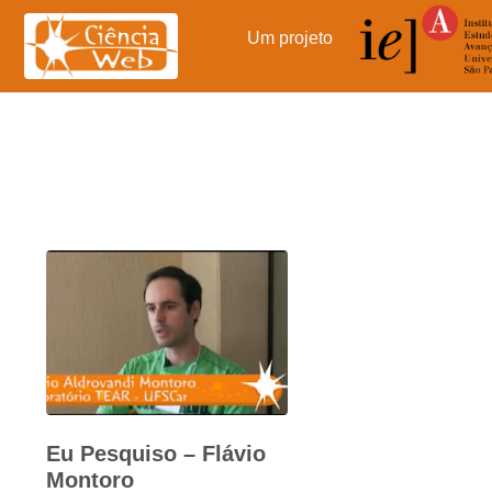
Pular
para
Um projeto
o
conteúdo
Eu Pesquiso – Flávio
Montoro