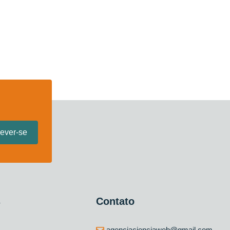
s
Contato
agenciacienciaweb@gmail.com