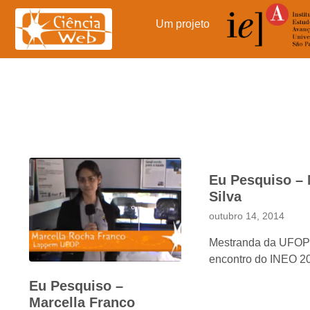
Pular
para
Um projeto
o
conteúdo
Eu Pesquiso – 
Silva
outubro 14, 2014
Mestranda da UFO
encontro do INEO 2
Eu Pesquiso –
Marcella Franco