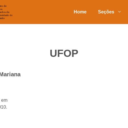
Home
Seções
UFOP
Mariana
P em
010.