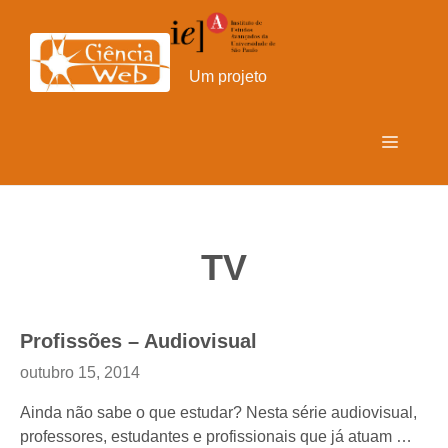
Pular
para
o
Um projeto
conteúdo
Menu
TV
Profissões – Audiovisual
outubro 15, 2014
Ainda não sabe o que estudar? Nesta série audiovisual,
professores, estudantes e profissionais que já atuam …