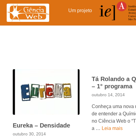
Pular
para
Um projeto
o
conteúdo
Tá Rolando a 
– 1° programa
outubro 14, 2014
Conheça uma nova 
de entender a Químic
no Ciência Web o “
Eureka – Densidade
a …
Leia mais
outubro 30, 2014