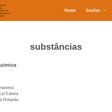
Home
Seções
substâncias
Química
maneira
a! Estreia
Tá Rolando