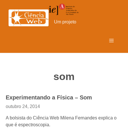
Pular
para
o
Um projeto
conteúdo
Menu
som
Experimentando a Física – Som
outubro 24, 2014
A bolsista do Ciência Web Milena Fernandes explica o
que é espectroscopia.