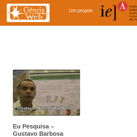
Pular
para
Um projeto
o
conteúdo
Eu Pesquisa –
Gustavo Barbosa