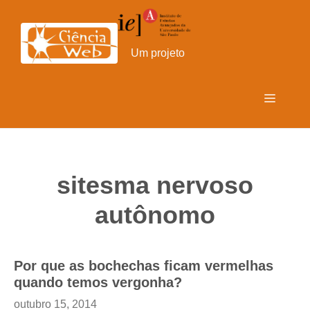
Pular
para
o
Um projeto
conteúdo
Menu
sitesma nervoso
autônomo
Por que as bochechas ficam vermelhas
quando temos vergonha?
outubro 15, 2014