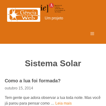
Pular
para
o
Um projeto
conteúdo
Menu
Sistema Solar
Como a lua foi formada?
outubro 15, 2014
Tem gente que adora observar a lua toda noite. Mas você
já parou para pensar como …
Leia mais