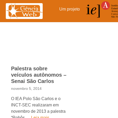
Pular
para
Um projeto
o
conteúdo
Palestra sobre
veículos autônomos –
Senai São Carlos
novembro 5, 2014
O IEA Polo São Carlos e o
INCT-SEC realizaram em
novembro de 2013 a palestra
“Robôs …
Leia mais