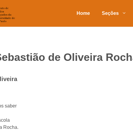
Home
Seções
ebastião de Oliveira Roc
iveira
os saber
scola
ra Rocha.