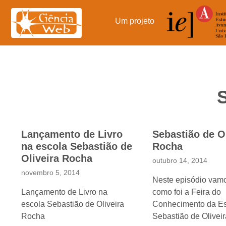
Pular
para
Um projeto
o
conteúdo
S
Lançamento de Livro
Sebastião de Ol
na escola Sebastião de
Rocha
Oliveira Rocha
outubro 14, 2014
novembro 5, 2014
Neste episódio vam
Lançamento de Livro na
como foi a Feira do
escola Sebastião de Oliveira
Conhecimento da E
Rocha
Sebastião de Olivei