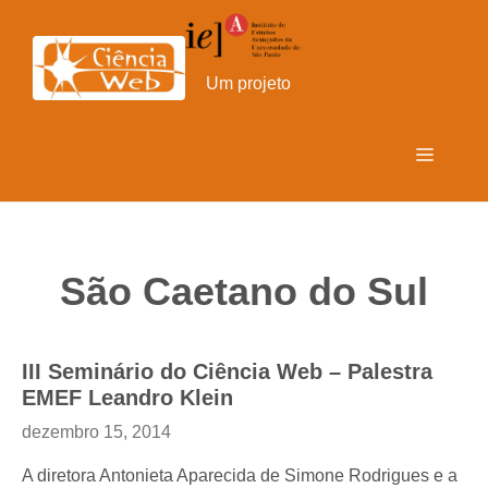
Pular
para
o
Um projeto
conteúdo
Menu
São Caetano do Sul
III Seminário do Ciência Web – Palestra
EMEF Leandro Klein
dezembro 15, 2014
A diretora Antonieta Aparecida de Simone Rodrigues e a